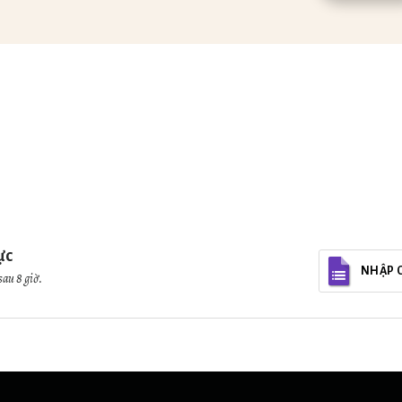
ực
NHẬP 
sau 8 giờ.