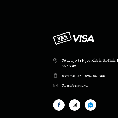
Số 12 ngõ 84 Ngọc Khánh, Ba Đình, 
Việt Nam
0973 758 382
0965 069 988
Sales@yesvisa.vn