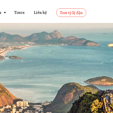
a
Tours
Liên hệ
Test tỷ lệ đậu