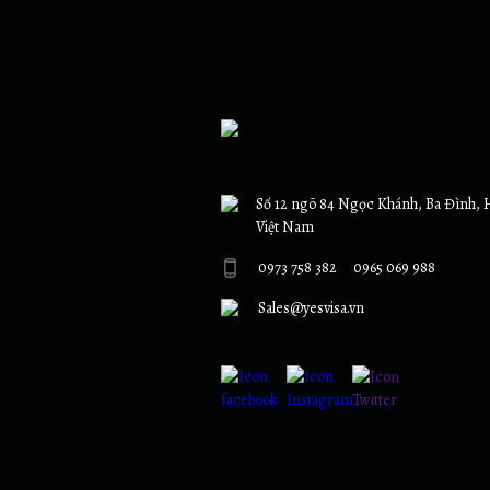
Số 12 ngõ 84 Ngọc Khánh, Ba Đình, 
Việt Nam
0973 758 382
0965 069 988
Sales@yesvisa.vn