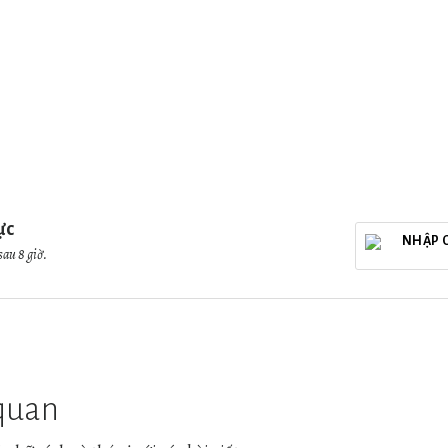
ực
NHẬP 
sau 8 giờ.
https://www.oanda.com/currency/convert
 quan