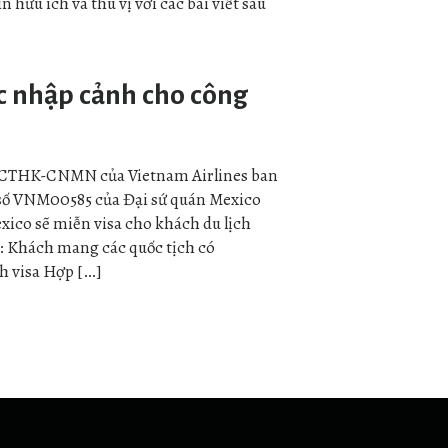
 hữu ích và thú vị với các bài viết sau
c nhập cảnh cho công
/TCTHK-CNMN của Vietnam Airlines ban
số VNM00585 của Đại sứ quán Mexico
exico sẽ miễn visa cho khách du lịch
: Khách mang các quốc tịch có
nh visa Hợp […]