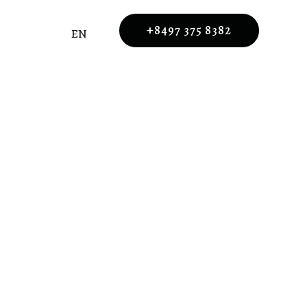
+8497 375 8382
EN