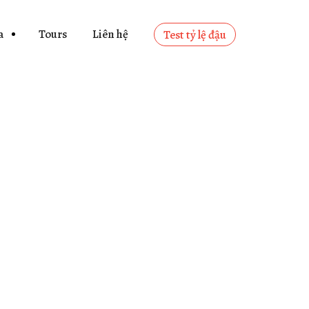
a
Tours
Liên hệ
Test tỷ lệ đậu