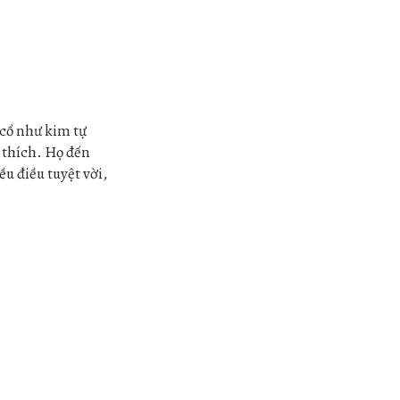
 cổ như kim tự
a thích. Họ đến
u điều tuyệt vời,