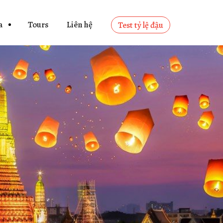
a
Tours
Liên hệ
Test tỷ lệ đậu