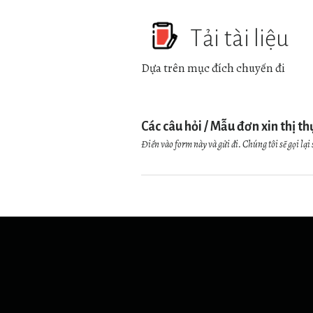
Nếu nghỉ hưu
Tải tài liệu
Học sinh, sinh viên
Dựa trên mục đích chuyến đi
Các câu hỏi / Mẫu đơn xin thị th
Điền vào form này và gửi đi. Chúng tôi sẽ gọi lại 