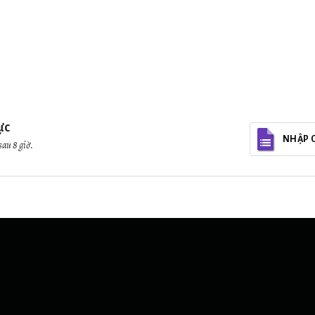
ực
NHẬP 
sau 8 giờ.