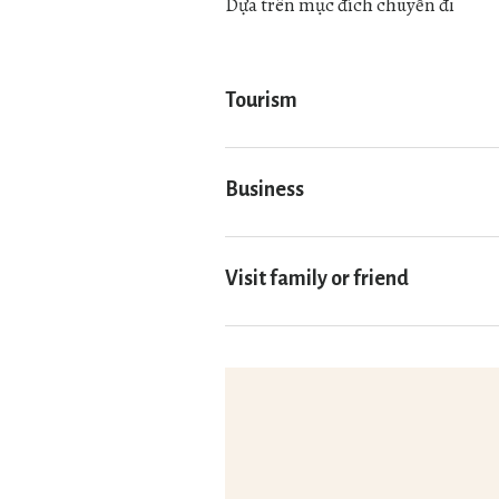
Dựa trên mục đích chuyến đi
Tourism
Business
Visit family or friend
Nếu là chủ doanh nghiệp
Nếu là nhân viên
Nếu là chủ doanh nghiệp