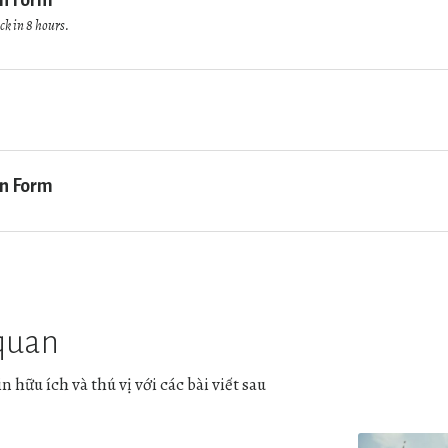
on Form
ack in 8 hours.
on Form
 quan
 hữu ích và thú vị với các bài viết sau