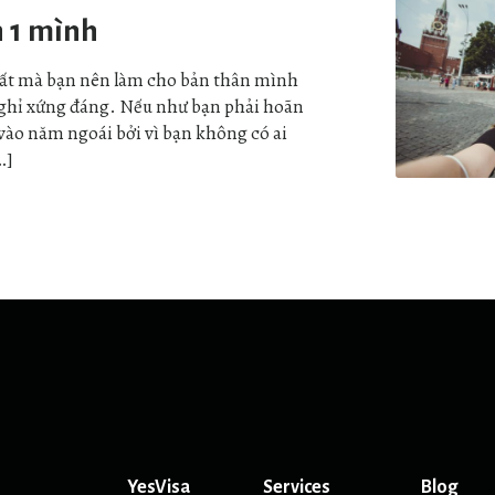
h 1 mình
hất mà bạn nên làm cho bản thân mình
nghỉ xứng đáng. Nếu như bạn phải hoãn
vào năm ngoái bởi vì bạn không có ai
…]
YesVisa
Services
Blog