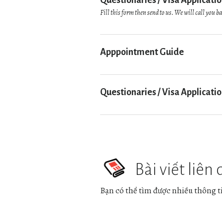
Questionaries / Visa Applicati
Fill this form then send to us. We will call you b
Apppointment Guide
Questionaries / Visa Applicati
Bài viết liên
Bạn có thể tìm được nhiều thông tin