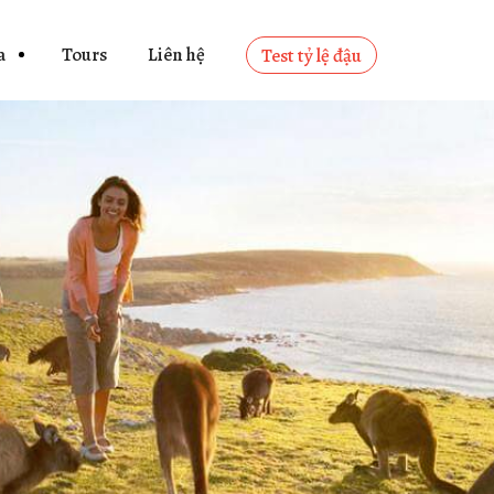
a
Tours
Liên hệ
Test tỷ lệ đậu