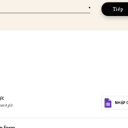
ực
NHẬP 
sau 8 giờ.