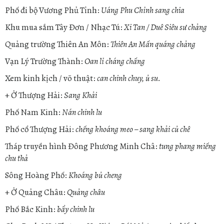
Phố đi bộ Vương Phủ Tỉnh:
Uáng Phu Chỉnh sang chia
Khu mua sắm Tây Đơn / Nhạc Tú:
Xi Tan / Duê Siêu sư chảng
Quảng trường Thiên An Môn:
Thiên An Mấn quáng chảng
Vạn Lý Trường Thành:
Oan lỉ cháng chấng
Xem kinh kịch / võ thuật:
can chinh chuy, ủ su.
+ Ở Thượng Hải:
Sang Khải
Phố Nam Kinh:
Nán chinh lu
Phố cổ Thượng Hải:
chếng khoáng meo – sang khải củ chê
Tháp truyền hình Đông Phương Minh Châ:
tung phang miếng
chu thả
Sông Hoàng Phố:
Khoáng bủ cheng
+ Ở Quảng Châu:
Quảng châu
Phố Bắc Kinh:
bẩy chinh lu