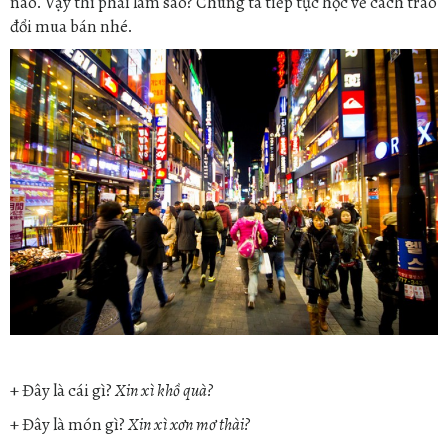
nào. Vậy thì phải làm sao? Chúng ta tiếp tục học về cách trao
đổi mua bán nhé.
+ Đây là cái gì?
Xin xì khồ quà?
+ Đây là món gì?
Xin xì xơn mơ thài?