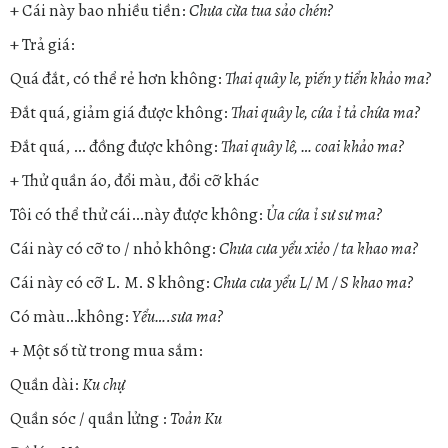
+ Cái này bao nhiều tiền:
Chưa cừa tua sảo chén?
+ Trả giá:
Quá đắt, có thể rẻ hơn không:
Thai quây le, piến y tiển khảo ma?
Đắt quá, giảm giá được không:
Thai quây le, cứa ỉ tả chứa ma?
Đắt quá, … đồng được không:
Thai quây lê, … coai khảo ma?
+ Thử quần áo, đổi màu, đổi cỡ khác
Tôi có thể thử cái…này được không:
Ủa cứa ỉ sư sư ma?
Cái này có cỡ to / nhỏ không:
Chưa cưa yểu xiẻo / ta khao ma?
Cái này có cỡ L. M. S không:
Chưa cưa yểu L/ M / S khao ma?
Có màu…không:
Yểu….sưa ma?
+ Một số từ trong mua sắm:
Quần dài:
Ku chự
Quần sóc / quần lửng :
Toản Ku