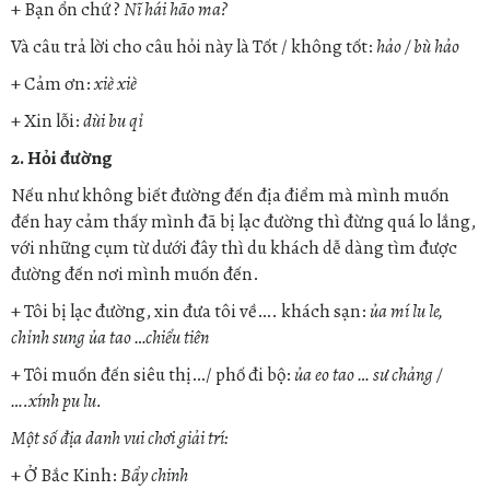
+ Bạn ổn chứ ?
Nĩ hái hão ma?
Và câu trả lời cho câu hỏi này là Tốt / không tốt:
hảo / bù hảo
+ Cảm ơn:
xiè xiè
+ Xin lỗi:
dùi bu qỉ
2. Hỏi đường
Nếu như không biết đường đến địa điểm mà mình muốn
đến hay cảm thấy mình đã bị lạc đường thì đừng quá lo lắng,
với những cụm từ dưới đây thì du khách dễ dàng tìm được
đường đến nơi mình muốn đến.
+ Tôi bị lạc đường, xin đưa tôi về…. khách sạn:
ủa mí lu le,
chỉnh sung ủa tao …chiểu tiên
+ Tôi muốn đến siêu thị…/ phố đi bộ:
ủa eo tao … sư chảng /
….xính pu lu.
Một số địa danh vui chơi giải trí:
+ Ở Bắc Kinh:
Bẩy chinh