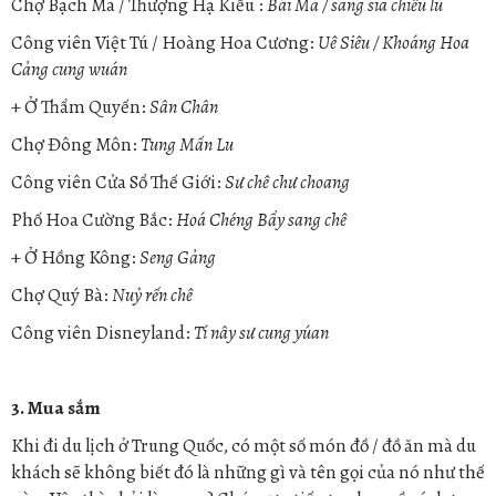
Chợ Bạch Mã / Thượng Hạ Kiều :
Bái Mả / sang sia chiểu lu
Công viên Việt Tú / Hoàng Hoa Cương:
Uê Siêu / Khoáng Hoa
Cảng cung wuán
+ Ở Thẩm Quyến:
Sân Chân
Chợ Đông Môn:
Tung Mấn Lu
Công viên Cửa Sổ Thế Giới:
Sư chê chư choang
Phố Hoa Cường Bắc:
Hoá Chéng Bẩy sang chê
+ Ở Hồng Kông:
Seng Gảng
Chợ Quý Bà:
Nuỷ rến chê
Công viên Disneyland:
Tí nây sư cung yúan
3. Mua sắm
Khi đi du lịch ở Trung Quốc, có một số món đồ / đồ ăn mà du
khách sẽ không biết đó là những gì và tên gọi của nó như thế