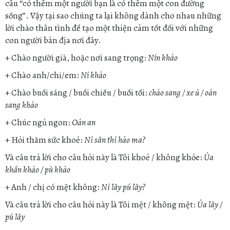
câu “có thêm một người bạn là có thêm một con đường
sống”. Vậy tại sao chúng ta lại không dành cho nhau những
lời chào thân tình để tạo một thiện cảm tốt đối với những
con người bản địa nơi đây.
+ Chào người già, hoặc nơi sang trọng:
Nín khảo
+ Chào anh/chi/em:
Ní khảo
+ Chào buổi sáng / buổi chiều / buổi tối:
chảo sang / xe ủ / oản
sang khảo
+ Chúc ngủ ngon:
Oản an
+ Hỏi thăm sức khoẻ:
Nỉ sân thỉ hảo ma?
Và câu trả lời cho câu hỏi này là Tôi khoẻ / không khỏe:
Ủa
khấn khảo / pù khảo
+ Anh / chị có mệt không:
Nỉ lây pú lây?
Và câu trả lời cho câu hỏi này là Tôi mệt / không mệt:
Ủa lây /
pú lây