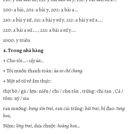
200: a bải, 201: a bải y, 202: a bải a…
210: a bải y sứ, 211: a bải y sứ y, 212: a bải y sứ a….
220: a bải a sứ…., 221: a bải a sứ y….
1000: y triên
4. Trong nhà hàng
+ Cho tôi…:
cấy ủa…
+ Tôi muốn thanh toán:
ủa eo chế chang
+ Một số từ về ẩm thực:
thịt bò / gà / lợn: niếu / chi / chu râu , trứng: chi tan , Cá /
tôm: uý / sia
rau muống:
kung xin trai
, rau cải trắng:
bái trai
, bí đao:
tung
koa,
Nộm:
léng trai
, dưa chuột:
hoáng koa…