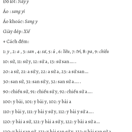
Đồ lót:
Nây y
Áo :
sang yi
Áo khoác:
Sang y
Giày dép:
Xiế
+ Cách đếm:
1:
y
, 2:
a
, 3:
san
, 4:
sư
, 5:
ủ
, 6:
liêu
, 7:
tri,
8:
pa
, 9:
chiểu
10: sứ, 11: sứ y, 12: sứ a, 13: sứ san…..
20: a sứ, 21: a sứ y, 22: a sứ a, 23: a sứ san…
30: san sứ, 31: san sứ y, 32: san sứ a…..
90: chiểu sứ, 91: chiểu sứ y, 92: chiểu sứ a….
100: y bải, 101: y bải y, 102: y bải a
110: y bải y, 111: y bải y sứ y, 112: y bải y sứ a….
120: y bải a sứ, 121: y bải a sứ y, 122: y bải a sứ a…
130: y bải san sứ, 131: y bải san sứ y, 132: y bải san sứ a…