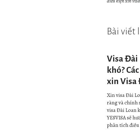
điều kiện xin vis
Bài viết
Visa Đài
khó? Các 
xin Visa
Xin visa Đài Lo
ràng và chính 
visa Đài Loan k
YESVISA sẽ hướ
phân tích điều 