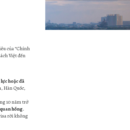
tiêu của “Chính
ách Việt đến
 lực hoặc đã
n, Hàn Quốc,
òng 10 năm trở
a quan hồng
.
visa rời không