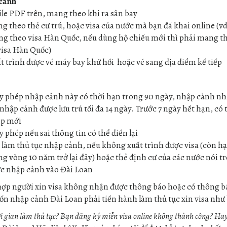
 cảnh
file PDF trên, mang theo khi ra sân bay
g theo thẻ cư trú, hoặc visa của nước mà bạn đã khai online (vd
g theo visa Hàn Quốc, nếu dùng hộ chiếu mới thì phải mang th
visa Hàn Quốc)
t trình được vé máy bay khứ hồi hoặc vé sang địa điểm kế tiếp
y phép nhập cảnh này có thời hạn trong 90 ngày, nhập cảnh nh
 nhập cảnh được lưu trú tối đa 14 ngày. Trước 7 ngày hết hạn, có t
p mới
y phép nếu sai thông tin có thể điền lại
 làm thủ tục nhập cảnh, nếu không xuất trình được visa (còn h
ng vòng 10 năm trở lại đây) hoặc thẻ định cư của các nước nói t
c nhập cảnh vào Đài Loan
ợp người xin visa không nhận được thông báo hoặc có thông b
n nhập cảnh Đài Loan phải tiến hành làm thủ tục xin visa như
i gian làm thủ tục? Bạn đăng ký miễn visa online không thành công? Ha