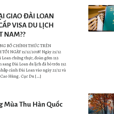
I GIAO ĐÀI LOAN
ẤP VISA DU LỊCH
T NAM??
NG BỐ CHÍNH THỨC TRÊN
ỐI NGÀY 15/12/2018! Ngày 25/12
̀i Loan chứng thực, đoàn gồm 153
 sang Đài Loan du lịch đã bỏ trốn 152
hập cảnh Đài Loan vào ngày 21/12 và
y Cao Hùng. Cục Du […]
ng Mùa Thu Hàn Quốc