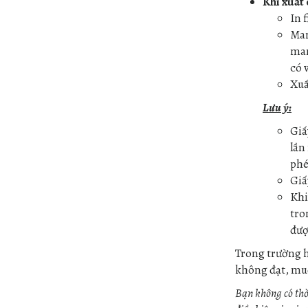
Khi xuất
In 
Man
man
có 
Xuấ
Lưu ý:
Giấ
lần
phé
Giấ
Khi
tro
đượ
Trong trường h
không đạt, muố
Bạn không có thờ