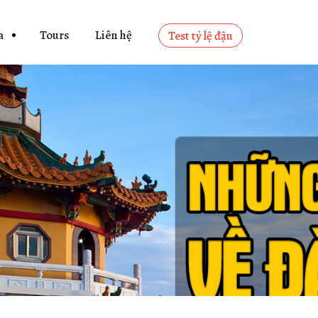
a
Tours
Liên hệ
Test tỷ lệ đậu