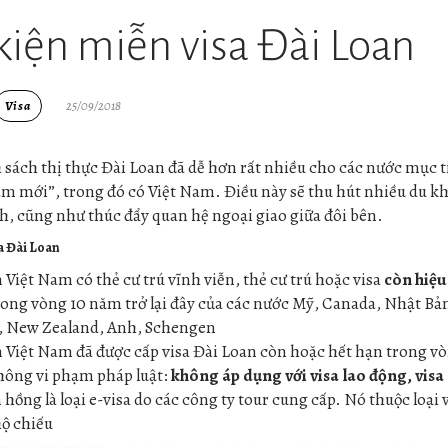
kiện miễn visa Đài Loan
Visa
25/09/2018
 sách thị thực Đài Loan đã dễ hơn rất nhiều cho các nước mục 
 mới”, trong đó có Việt Nam. Điều này sẽ thu hút nhiều du kh
ch, cũng như thúc đẩy quan hệ ngoại giao giữa đôi bên.
sa Đài Loan
Việt Nam có thẻ cư trú vĩnh viễn, thẻ cư trú hoặc visa
còn hiệu
rong vòng 10 năm trở lại đây của các nước Mỹ, Canada, Nhật Bả
a, New Zealand, Anh, Schengen
 Việt Nam đã được cấp visa Đài Loan còn hoặc hết hạn trong v
không vi phạm pháp luật:
không áp dụng với visa lao động, vis
 hồng là loại e-visa do các công ty tour cung cấp. Nó thuộc loại 
hộ chiếu