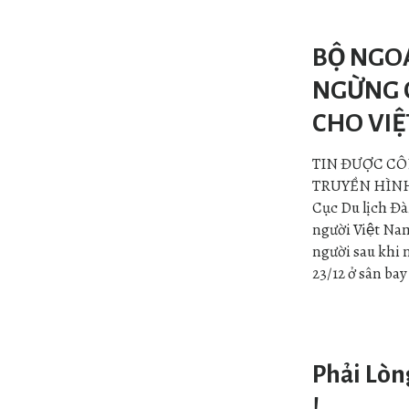
BỘ NGOẠ
NGỪNG C
CHO VIỆ
TIN ĐƯỢC CÔ
TRUYỀN HÌNH T
Cục Du lịch Đa
người Việt Nam
người sau khi n
23/12 ở sân ba
Phải Lò
!