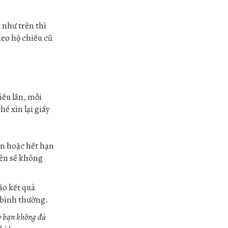
 như trên thì
eo hộ chiếu cũ
iều lần, mỗi
hể xin lại giấy
ạn hoặc hết hạn
rên sẽ không
áo kết quả
 bình thường.
y bạn không đủ