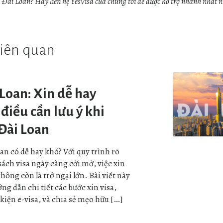
a Đài Loan? Hãy liên hệ YesVisa của chúng tôi để được hỗ trợ nhanh nhất n
 liên quan
 Loan: Xin dễ hay
điều cần lưu ý khi
 Đài Loan
an có dễ hay khó? Với quy trình rõ
sách visa ngày càng cởi mở, việc xin
hông còn là trở ngại lớn. Bài viết này
ng dẫn chi tiết các bước xin visa,
kiện e-visa, và chia sẻ mẹo hữu […]