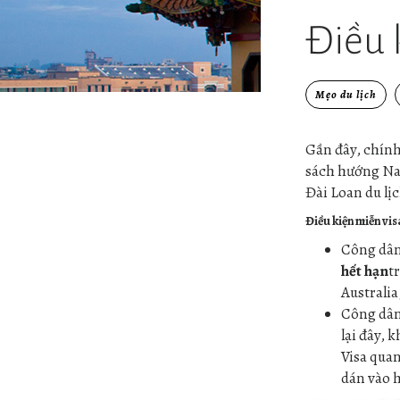
Điều 
Mẹo du lịch
Gần đây, chính
sách hướng Nam
Đài Loan du lị
Điều kiện miễn vi
Công dân 
hết hạn
t
Australi
Công dân
lại đây, 
Visa quan
dán vào 